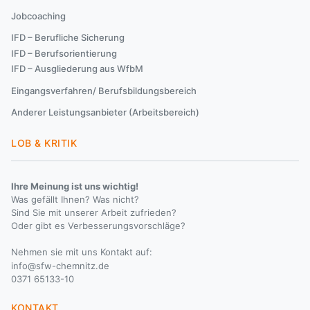
Jobcoaching
Trenner Leistung #01
IFD – Berufliche Sicherung
Trenner Leistung #02
IFD – Berufsorientierung
IFD – Ausgliederung aus WfbM
Eingangsverfahren/ Berufsbildungsbereich
Trenner Leistung #03
Anderer Leistungsanbieter (Arbeitsbereich)
Trenner Leistung #04
LOB & KRITIK
Ihre Meinung ist uns wichtig!
Was gefällt Ihnen? Was nicht?
Sind Sie mit unserer Arbeit zufrieden?
Oder gibt es Verbesserungsvorschläge?
Nehmen sie mit uns Kontakt auf:
info@sfw-chemnitz.de
0371 65133-10
KONTAKT